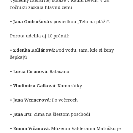
výsledky literárnej súťaže v Rádiu Devín. V 28.
ročníku získala hlavnú cenu
•
Jana Ondrušová
s poviedkou „Telo na pláži“.
Porota udelila aj 10 prémií:
•
Zdenka Kollárová:
Pod vodu, tam, kde si ženy
šepkajú
•
Lucia Ciranová
: Balasana
•
Vladimíra Galková
: Kamarátky
•
Jana Wernerová
: Po večeroch
•
Jana Iru
: Zima na šiestom poschodí
•
Emma Vičanová
: Múzeum Valderama Matušku je