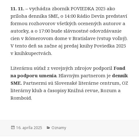
11. 11. –
vychádza zborník POVIEDKA 2025 ako
príloha denníka SME, o 14:00 Rádio Devín predstaví
formou rozhovorov všetkých ocenených autorov a
autorky, a o 17:00 bude slávnostné odovzdávanie
cien v Rómerovom dome v Bratislave (vstup voľný).
V tento deň sa začne aj predaj knihy Poviedka 2025
v kníhkupectvách.
Literárnu súťaž z verejných zdrojov podporil
Fond
na podporu umenia
. Hlavným partnerom je
denník
SME.
Partnermi sú Slovenské literárne centrum, OZ
literárny klub a časopisy Knižná revue, Rozum a
Romboid.
Publikované
Kategórie
16. apríla 2025
Oznamy