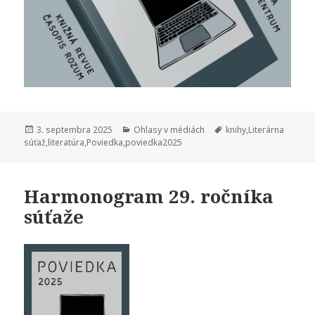
Publikované
Kategórie
Značky
3. septembra 2025
Ohlasy v médiách
knihy
,
Literárna
súťaž
,
literatúra
,
Poviedka
,
poviedka2025
Harmonogram 29. ročníka
súťaže