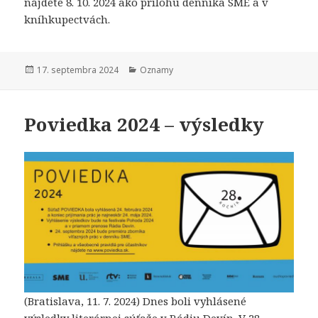
nájdete 8. 10. 2024 ako prílohu denníka SME a v
kníhkupectvách.
Publikované
Kategórie
17. septembra 2024
Oznamy
Poviedka 2024 – výsledky
(Bratislava, 11. 7. 2024) Dnes boli vyhlásené