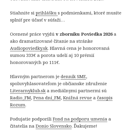
Stiahnite si
prihlášku
s podmienkami, ktoré musíte
splniť pre účasť v súťaži…
Ocenené práce vyjdú
v zborníku Poviedka 2026
a
ako dramatizované čítanie na stránke
Audiopoviedky.sk
. Hlavná cena je honorovaná
sumou 333€ a porota udelí aj 10 prémií
honorovaných po 111€.
Hlavným partnerom je
denník SME
,
spoluvyhlasovateľom je občianske združenie
Literarnyklub.sk
a mediálnymi partnermi sú
Radio_FM
,
Pena dní_FM
,
Knižná revue
a
časopis
Rozum
.
Podujatie podporili
Fond na podporu umenia
a
čitatelia na
Donio Slovensko
. Ďakujeme!