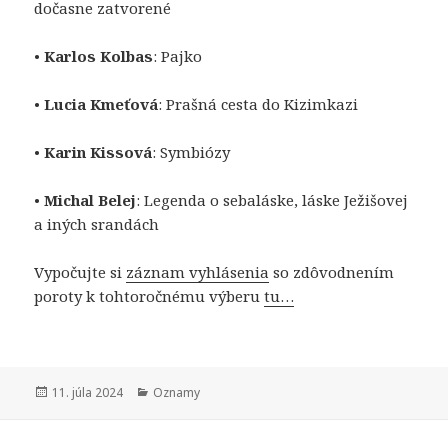
dočasne zatvorené
•
Karlos Kolbas
: Pajko
•
Lucia Kmeťová
: Prašná cesta do Kizimkazi
•
Karin Kissová
: Symbiózy
•
Michal Belej
: Legenda o sebaláske, láske Ježišovej
a iných srandách
Vypočujte si
záznam vyhlásenia
so zdôvodnením
poroty k tohtoročnému výberu
tu…
Publikované
Kategórie
11. júla 2024
Oznamy