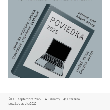
Publikované
Kategórie
Značky
10. septembra 2025
Oznamy
Literárna
súťaž
,
poviedka2025