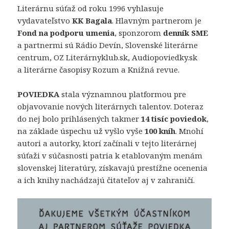
Literárnu súťaž od roku 1996 vyhlasuje
vydavateľstvo
KK Bagala
. Hlavným partnerom je
Fond na podporu umenia
, sponzorom
denník SME
a partnermi sú Rádio Devín, Slovenské literárne
centrum, OZ Literárnyklub.sk, Audiopoviedky.sk
a literárne časopisy Rozum a Knižná revue.
POVIEDKA
stala významnou platformou pre
objavovanie nových literárnych talentov. Doteraz
do nej bolo prihlásených takmer
14 tisíc poviedok
,
na základe úspechu už vyšlo vyše
100 kníh
. Mnohí
autori a autorky, ktorí začínali v tejto literárnej
súťaži v súčasnosti patria k etablovaným menám
slovenskej literatúry, získavajú prestížne ocenenia
a ich knihy nachádzajú čitateľov aj v zahraničí.