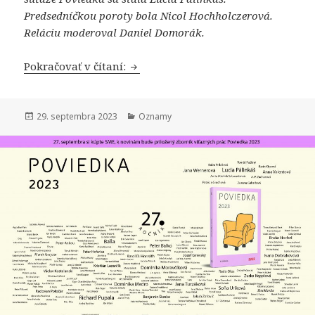
Predsedníčkou poroty bola Nicol Hochholczerová.
Reláciu moderoval Daniel Domorák.
Vypočujte si podcast Knižná revue 
Pokračovať v čítaní:
Publikované
Kategórie
29. septembra 2023
Oznamy