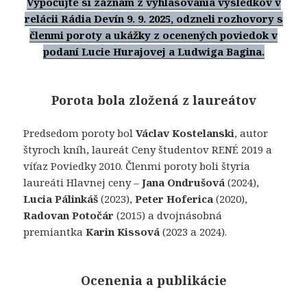
Vypočujte si záznam z vyhlasovania výsledkov v
relácii Rádia Devín 9. 9. 2025, odzneli rozhovory s
členmi poroty a
ukážky z ocenených poviedok v
podaní Lucie Hurajovej a Ludwiga Bagina.
Porota bola zložená z laureátov
Predsedom poroty bol
Václav Kostelanski
, autor
štyroch kníh, laureát Ceny študentov RENÉ 2019 a
víťaz Poviedky 2010. Členmi poroty boli štyria
laureáti Hlavnej ceny –
Jana Ondrušová
(2024),
Lucia Pálinkáš
(2023),
Peter Hoferica
(2020),
Radovan Potočár
(2015) a dvojnásobná
premiantka
Karin Kissová
(2023 a 2024).
Ocenenia a publikácie