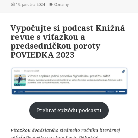
Publikované
Kategórie
19. januára 2024
Oznamy
Vypočujte si podcast Knižná
revue s víťazkou a
predsedníčkou poroty
POVIEDKA 2023
Prehrať epizódu podcastu
Víťazkou dvadsiateho siedmeho ročníka literárnej
súťaže Poviedka sa stala Lucia Pálinkáš.