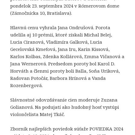
pondelok 23. septembra 2024 v Rómerovom dome
(Zámočnícka 10, Bratislava).
Hlavnú cenu vyhrala Jana Ondrušová. Porota
udelila aj 10 prémií, ktoré získali Michal Belej,
Lucia Ciranová, Vladimíra Galková, Lucia
Gecelovská Kmeťová, Jana Iru, Karin Kissová,
Karlos Kolbas, Zdenka Kollárová, Emma Vičanová a
Jana Wernerová. Predsedom poroty bol Karol D.
Horváth a členmi poroty boli Balla, Soňa Uriková,
Radovan Potočár, Barbora Hrínová a Vanda
Rozenbergová.
Slávnostné odovzdávanie cien moderuje Zuzana
Golianová. Na podujatí ako hudobný hosť vystúpi
violončelista Matej Tkáč.
Zborník najlepších poviedok súťaže POVIEDKA 2024