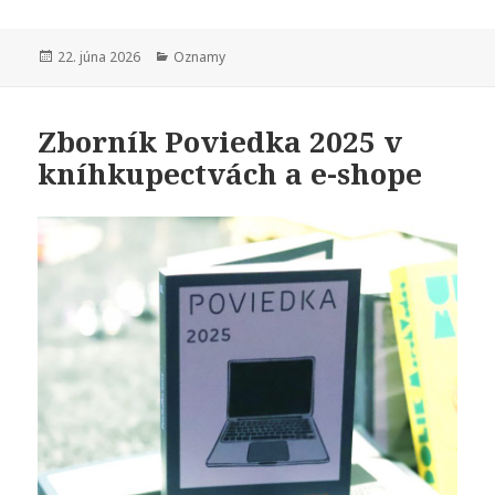
Publikované
Kategórie
22. júna 2026
Oznamy
Zborník Poviedka 2025 v
kníhkupectvách a e-shope