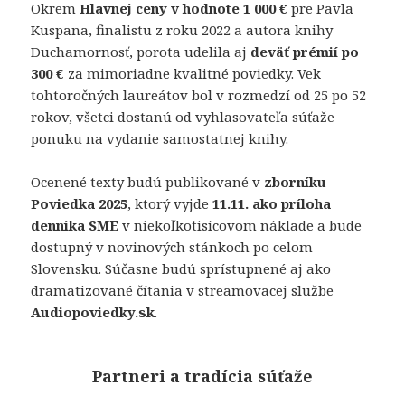
Okrem
Hlavnej ceny v hodnote 1 000 €
pre Pavla
Kuspana, finalistu z roku 2022 a autora knihy
Duchamornosť, porota udelila aj
deväť prémií po
300 €
za mimoriadne kvalitné poviedky. Vek
tohtoročných laureátov bol v rozmedzí od 25 po 52
rokov, všetci dostanú od vyhlasovateľa súťaže
ponuku na vydanie samostatnej knihy.
Ocenené texty budú publikované v
zborníku
Poviedka 2025
, ktorý vyjde
11.11. ako príloha
denníka SME
v niekoľkotisícovom náklade a bude
dostupný v novinových stánkoch po celom
Slovensku. Súčasne budú sprístupnené aj ako
dramatizované čítania v streamovacej službe
Audiopoviedky.sk
.
Partneri a tradícia súťaže