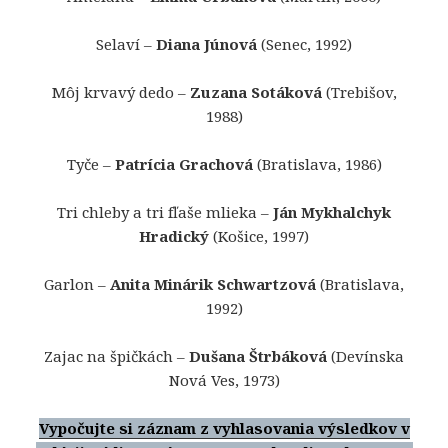
Selaví –
Diana Júnová
(Senec, 1992)
Môj krvavý dedo –
Zuzana Sotáková
(Trebišov,
1988)
Tyče –
Patrícia Grachová
(Bratislava, 1986)
Tri chleby a tri fľaše mlieka –
Ján Mykhalchyk
Hradický
(Košice, 1997)
Garlon –
Anita Minárik Schwartzová
(Bratislava,
1992)
Zajac na špičkách –
Dušana Štrbáková
(Devínska
Nová Ves, 1973)
Vypočujte si záznam z vyhlasovania výsledkov v