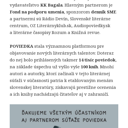
vydavateľstvo
KK Bagala
. Hlavným partnerom je
Fond na podporu umenia
, sponzorom
denník SME
a partnermi sú Rádio Devín, Slovenské literárne
centrum, OZ Literárnyklub.sk, Audiopoviedky.sk
a literárne časopisy Rozum a Knižná revue.
POVIEDKA
stala významnou platformou pre
objavovanie nových literárnych talentov. Doteraz
do nej bolo prihlásených takmer
14 tisíc poviedok
,
na základe úspechu už vyšlo vyše
100 kníh
. Mnohí
autori a autorky, ktorí začínali v tejto literárnej
súťaži v súčasnosti patria k etablovaným menám
slovenskej literatúry, získavajú prestížne ocenenia
a ich knihy nachádzajú čitateľov aj v zahraničí.