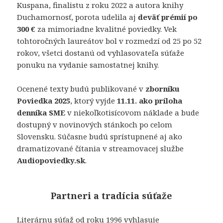
Kuspana, finalistu z roku 2022 a autora knihy
Duchamornosť, porota udelila aj
deväť prémií po
300 €
za mimoriadne kvalitné poviedky. Vek
tohtoročných laureátov bol v rozmedzí od 25 po 52
rokov, všetci dostanú od vyhlasovateľa súťaže
ponuku na vydanie samostatnej knihy.
Ocenené texty budú publikované v
zborníku
Poviedka 2025
, ktorý vyjde
11.11. ako príloha
denníka SME
v niekoľkotisícovom náklade a bude
dostupný v novinových stánkoch po celom
Slovensku. Súčasne budú sprístupnené aj ako
dramatizované čítania v streamovacej službe
Audiopoviedky.sk
.
Partneri a tradícia súťaže
Literárnu súťaž od roku 1996 vyhlasuje