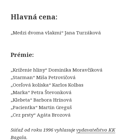
Hlavná cena:
„Medzi dvoma vlakmi“ Jana Turzáková
Prémie:
„Kríženie hliny“ Dominika Moravčíková
„Starman“ Miša Petrovičová
„Oceľová kolíska“ Karlos Kolbas
„Marka“ Petra Števonková
„Klebeta“ Barbora Hrínová
„Pacientka“ Martin Greguš
„Cez prsty“ Agáta Brozová
Súťaž od roku 1996 vyhlasuje
vydavateľstvo KK
Bagala
.