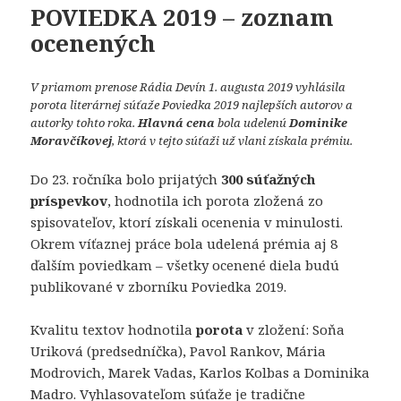
POVIEDKA 2019 – zoznam
ocenených
V priamom prenose Rádia Devín 1. augusta 2019 vyhlásila
porota literárnej súťaže Poviedka 2019 najlepších autorov a
autorky tohto roka.
Hlavná cena
bola udelenú
Dominike
Moravčíkovej
, ktorá v tejto súťaži už vlani získala prémiu.
Do 23. ročníka bolo prijatých
300 súťažných
príspevkov
, hodnotila ich porota zložená zo
spisovateľov, ktorí získali ocenenia v minulosti.
Okrem víťaznej práce bola udelená prémia aj 8
ďalším poviedkam – všetky ocenené diela budú
publikované v zborníku Poviedka 2019.
Kvalitu textov hodnotila
porota
v zložení: Soňa
Uriková (predsedníčka), Pavol Rankov, Mária
Modrovich, Marek Vadas, Karlos Kolbas a Dominika
Madro. Vyhlasovateľom súťaže je tradične