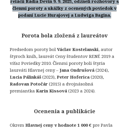
relácii Rádia Devín 9. 9. 2025, odzneli rozhovory s
členmi poroty a
ukážky z ocenených poviedok v
podaní Lucie Hurajovej a Ludwiga Bagina.
Porota bola zložená z laureátov
Predsedom poroty bol
Václav Kostelanski
, autor
štyroch kníh, laureát Ceny študentov RENÉ 2019 a
víťaz Poviedky 2010. Členmi poroty boli štyria
laureáti Hlavnej ceny –
Jana Ondrušová
(2024),
Lucia Pálinkáš
(2023),
Peter Hoferica
(2020),
Radovan Potočár
(2015) a dvojnásobná
premiantka
Karin Kissová
(2023 a 2024).
Ocenenia a publikácie
Okrem
Hlavnej ceny v hodnote 1 000 €
pre Pavla