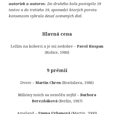
autoriek a autorov
. Do druhého kola postúpilo 59
textov a do tretieho 19, spomedzi ktorých porota
konsenzom vybrala desať ocenených diel.
Hlavná cena
Ležím na koberci a je mi nedobre –
Pavol Kuspan
(Košice, 1980)
9 prémií
Dvere –
Martin Chren
(Bratislava, 1986)
Milióny múch sa nemôžu mýliť –
Barbora
Berezňáková
(Berlín, 1987)
Ameland –
Emma Urbanová
(Martin, 2000)