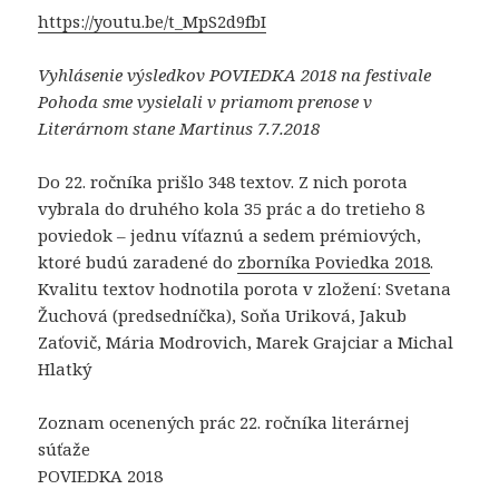
https://youtu.be/t_MpS2d9fbI
Vyhlásenie výsledkov POVIEDKA 2018 na festivale
Pohoda sme vysielali v priamom prenose v
Literárnom stane Martinus 7.7.2018
Do 22. ročníka prišlo 348 textov. Z nich porota
vybrala do druhého kola 35 prác a do tretieho 8
poviedok – jednu víťaznú a sedem prémiových,
ktoré budú zaradené do
zborníka Poviedka 2018
.
Kvalitu textov hodnotila porota v zložení: Svetana
Žuchová (predsedníčka), Soňa Uriková, Jakub
Zaťovič, Mária Modrovich, Marek Grajciar a Michal
Hlatký
Zoznam ocenených prác 22. ročníka literárnej
súťaže
POVIEDKA 2018