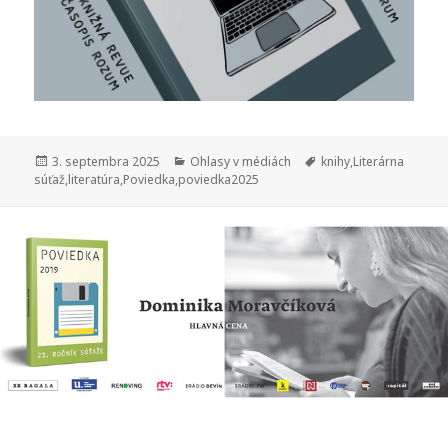
Publikované
Kategórie
Značky
3. septembra 2025
Ohlasy v médiách
knihy
,
Literárna
súťaž
,
literatúra
,
Poviedka
,
poviedka2025