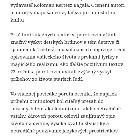
vydavateľ Koloman Kertész Bagala. Ocenení autori
a autorky majú šancu vydať svoju samostatnú
knihu
Pri čítaní súťažných textov si porotcovia všimli
značný výskyt detských hrdinov a tém detstva či
spomienok. Taktiež sa u súťažiacich objavuje trend
opisovania vidieckeho života s prvkami lyriky a
magického realizmu. Ako ďalšie pozitívum textov
23. ročníka porotcovia uvítali zvýšený výskyt
príbehov zo života starších ľudí.
Vo víťaznej poviedke porota ocenila, že napriek
príbehu z minulosti bol citeľný presah do
súčasných tém ako feminizmus alebo netradičné
vzťahy. Zároveň porotu oslovil zaujímavý opis
života na dedine, vysoká kvalita štylistiky a
netradičné používanie jazykových prostriedkov.