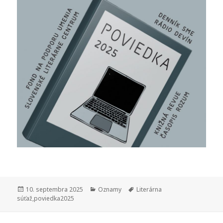
Publikované
Kategórie
Značky
10. septembra 2025
Oznamy
Literárna
súťaž
,
poviedka2025