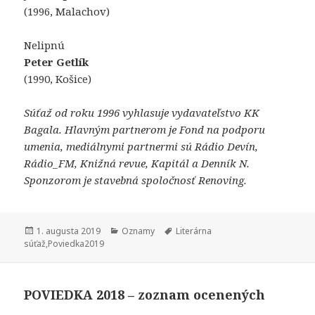
(1996, Malachov)
Nelipnú
Peter Getlík
(1990, Košice)
Súťaž od roku 1996 vyhlasuje vydavateľstvo KK
Bagala. Hlavným partnerom je Fond na podporu
umenia, mediálnymi partnermi sú Rádio Devín,
Rádio_FM, Knižná revue, Kapitál a Denník N.
Sponzorom je stavebná spoločnosť Renoving.
Publikované
Kategórie
Značky
1. augusta 2019
Oznamy
Literárna
súťaž
,
Poviedka2019
POVIEDKA 2018 – zoznam ocenených